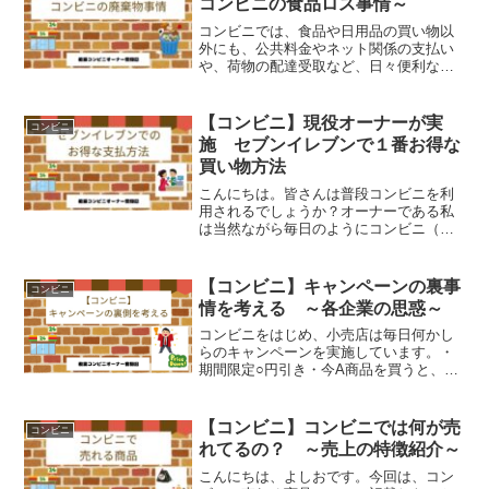
コンビニの食品ロス事情～
コンビニでは、食品や日用品の買い物以
外にも、公共料金やネット関係の支払い
や、荷物の配達受取など、日々便利な社
会インフラとして機能しています。が、
そんな社会インフラとも言えるコンビニ
業界も、いくつか大きな社会課題を抱え
【コンビニ】現役オーナーが実
コンビニ
ています。そのひとつが、...
施 セブンイレブンで１番お得な
買い物方法
こんにちは。皆さんは普段コンビニを利
用されるでしょうか？オーナーである私
は当然ながら毎日のようにコンビニ（セ
ブンイレブン）を利用します。コンビニ
を利用されるお客様は、それぞれ求める
ものがあると思います。買い物時間や料
【コンビニ】キャンペーンの裏事
コンビニ
理、片付けの時間短縮、疲...
情を考える ～各企業の思惑～
コンビニをはじめ、小売店は毎日何かし
らのキャンペーンを実施しています。・
期間限定○円引き・今A商品を買うと、来
週B商品をプレゼント・対象商品を2個買
うと、景品プレゼント（アイドルのファ
イルやキャラクターの缶バッチ等）・某
【コンビニ】コンビニでは何が売
コンビニ
ドラマとタイアップし...
れてるの？ ～売上の特徴紹介～
こんにちは、よしおです。今回は、コン