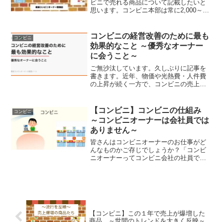
ビニで売れる商品について記載したいと
思います。コンビニ本部は常に2,000～
2,500種類の商品を供給できるように物流
を整えており（私も数えたことはない
ｗ）、店舗側（オーナー）でどの商品を
コンビニの経営改善のために最も
コンビニ
店舗に揃えるかを...
効果的なこと ～優秀なオーナー
に会うこと～
ご無沙汰しています。久しぶりに記事を
書きます。近年、物価や光熱費・人件費
の上昇が続く一方で、コンビニの売上増
はそのペースに追いついていない、とい
うのが正直な実感です。私のお店だけの
話ではなく、業界全体として苦しい状況
【コンビニ】コンビニの仕組み
コンビニ
が続いていると感じていま...
～コンビニオーナーは会社員では
ありません～
皆さんはコンビニオーナーのお仕事がど
んなものかご存じでしょうか？「コンビ
ニオーナーってコンビニ会社の社員でし
ょ？」「夜勤ワンオペとかブラック労働
してそう」「フランチャイズ？って聞い
たことあるな」こんなイメージではない
でしょうか。コンビニの経...
【コンビニ】この１年で売上が爆増した
商品 ～世間のトレンドを大きく反映～